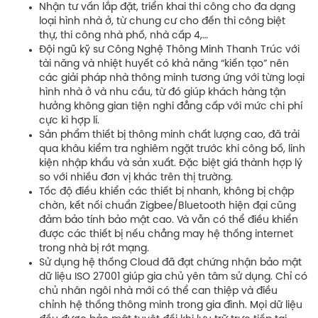
Nhận tư vấn lắp đặt, triển khai thi công cho đa dạng
loại hình nhà ở, từ chung cư cho đến thi công biệt
thự, thi công nhà phố, nhà cấp 4,…
Đội ngũ kỹ sư Công Nghệ Thông Minh Thanh Trúc với
tài năng và nhiệt huyết có khả năng “kiến tạo” nên
các giải pháp nhà thông minh tương ứng với từng loại
hình nhà ở và nhu cầu, từ đó giúp khách hàng tận
hưởng không gian tiện nghi đẳng cấp với mức chi phí
cực kì hợp lí.
Sản phẩm thiết bị thông minh chất lượng cao, đã trải
qua khâu kiểm tra nghiêm ngặt trước khi công bố, linh
kiện nhập khẩu và sản xuất. Đặc biệt giá thành hợp lý
so với nhiều đơn vị khác trên thị trường.
Tốc độ điều khiển các thiết bị nhanh, không bị chập
chờn, kết nối chuẩn Zigbee/Bluetooth hiện đại cũng
đảm bảo tính bảo mật cao. Và vẫn có thể điều khiển
được các thiết bị nếu chẳng may hệ thống internet
trong nhà bị rớt mạng.
Sử dụng hệ thống Cloud đã đạt chứng nhận bảo mật
dữ liệu ISO 27001 giúp gia chủ yên tâm sử dụng. Chỉ có
chủ nhân ngôi nhà mới có thể can thiệp và điều
chỉnh hệ thống thông minh trong gia đình. Mọi dữ liệu