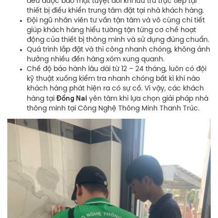
đều được bảo mật tuyệt đối khi lưu trữ trực tiếp tại
thiết bị điều khiển trung tâm đặt tại nhà khách hàng.
Đội ngũ nhân viên tư vấn tận tâm và vô cùng chi tiết
giúp khách hàng hiểu tường tận từng cơ chế hoạt
động của thiết bị thông minh và sử dụng đúng chuẩn.
Quá trình lắp đặt và thi công nhanh chóng, không ảnh
hưởng nhiều đến hàng xóm xung quanh.
Chế độ bảo hành lâu dài từ 12 – 24 tháng, luôn có đội
kỹ thuật xuống kiểm tra nhanh chóng bất kì khi nào
khách hàng phát hiện ra có sự cố. Vì vậy, các khách
Đồng Nai
hàng tại
yên tâm khi lựa chọn giải pháp nhà
thông minh tại Công Nghệ Thông Minh Thanh Trúc.