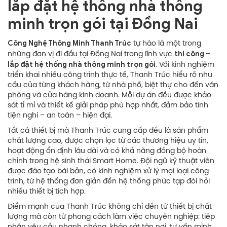
lắp đặt hệ thống nhà thông
minh trọn gói tại Đồng Nai
Công Nghệ Thông Minh Thanh Trúc
tự hào là một trong
thi công –
những đơn vị đi đầu tại Đồng Nai trong lĩnh vực
lắp đặt hệ thống nhà thông minh trọn gói
. Với kinh nghiệm
triển khai nhiều công trình thực tế, Thanh Trúc hiểu rõ nhu
cầu của từng khách hàng, từ nhà phố, biệt thự cho đến văn
phòng và cửa hàng kinh doanh. Mỗi dự án đều được khảo
sát tỉ mỉ và thiết kế giải pháp phù hợp nhất, đảm bảo tính
tiện nghi – an toàn – hiện đại.
Tất cả thiết bị mà Thanh Trúc cung cấp đều là sản phẩm
chất lượng cao, được chọn lọc từ các thương hiệu uy tín,
hoạt động ổn định lâu dài và có khả năng đồng bộ hoàn
chỉnh trong hệ sinh thái Smart Home. Đội ngũ kỹ thuật viên
được đào tạo bài bản, có kinh nghiệm xử lý mọi loại công
trình, từ hệ thống đơn giản đến hệ thống phức tạp đòi hỏi
nhiều thiết bị tích hợp.
Điểm mạnh của Thanh Trúc không chỉ đến từ thiết bị chất
lượng mà còn từ phong cách làm việc chuyên nghiệp: tiếp