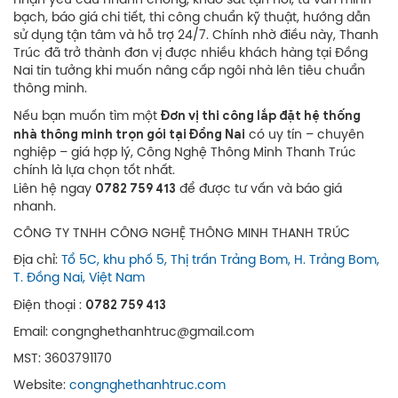
nhận yêu cầu nhanh chóng, khảo sát tận nơi, tư vấn minh
bạch, báo giá chi tiết, thi công chuẩn kỹ thuật, hướng dẫn
sử dụng tận tâm và hỗ trợ 24/7. Chính nhờ điều này, Thanh
Trúc đã trở thành đơn vị được nhiều khách hàng tại Đồng
Nai tin tưởng khi muốn nâng cấp ngôi nhà lên tiêu chuẩn
thông minh.
Đơn vị thi công lắp đặt hệ thống
Nếu bạn muốn tìm một
nhà thông minh trọn gói tại Đồng Nai
có uy tín – chuyên
nghiệp – giá hợp lý, Công Nghệ Thông Minh Thanh Trúc
chính là lựa chọn tốt nhất.
0782 759 413
Liên hệ ngay
để được tư vấn và báo giá
nhanh.
CÔNG TY TNHH CÔNG NGHỆ THÔNG MINH THANH TRÚC
Địa chỉ:
Tổ 5C, khu phố 5, Thị trấn Trảng Bom, H. Trảng Bom,
T. Đồng Nai, Việt Nam
0782 759 413
Điện thoại :
Email: congnghethanhtruc@gmail.com
MST: 3603791170
Website:
congnghethanhtruc.com