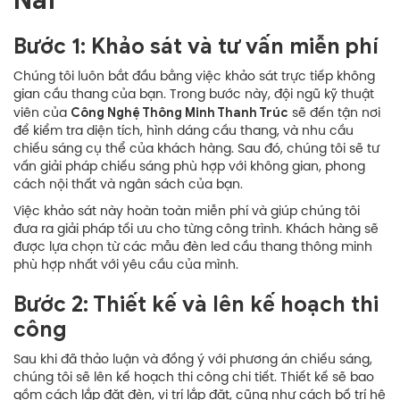
Bước 1: Khảo sát và tư vấn miễn phí
Chúng tôi luôn bắt đầu bằng việc khảo sát trực tiếp không
gian cầu thang của bạn. Trong bước này, đội ngũ kỹ thuật
Công Nghệ Thông Minh Thanh Trúc
viên của
sẽ đến tận nơi
để kiểm tra diện tích, hình dáng cầu thang, và nhu cầu
chiếu sáng cụ thể của khách hàng. Sau đó, chúng tôi sẽ tư
vấn giải pháp chiếu sáng phù hợp với không gian, phong
cách nội thất và ngân sách của bạn.
Việc khảo sát này hoàn toàn miễn phí và giúp chúng tôi
đưa ra giải pháp tối ưu cho từng công trình. Khách hàng sẽ
được lựa chọn từ các mẫu đèn led cầu thang thông minh
phù hợp nhất với yêu cầu của mình.
Bước 2: Thiết kế và lên kế hoạch thi
công
Sau khi đã thảo luận và đồng ý với phương án chiếu sáng,
chúng tôi sẽ lên kế hoạch thi công chi tiết. Thiết kế sẽ bao
gồm cách lắp đặt đèn, vị trí lắp đặt, cũng như cách bố trí hệ