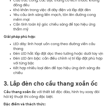
Cấu trúc cong, các bậc thang có kích thước không
đồng đều
Khó khăn trong việc đi dây điện và lắp đặt đèn
Yêu cầu ánh sáng liền mạch, tôn lên đường cong
mềm mại
Cần tính toán kỹ góc chiếu sáng để tạo hiệu ứng
thẩm mỹ
Giải pháp phù hợp:
LED dây: linh hoạt uốn cong theo đường viền cầu
thang
Đèn LED hắt: lắp đặt dọc theo tường hoặc dưới tay vịn
Đèn LED âm bậc: cần điều chỉnh vị trí lắp đặt phù hợp
với từng bậc
Kết hợp nhiều loại đèn để tạo hiệu ứng ánh sáng đa
chiều
3. Lắp đèn cho cầu thang xoắn ốc
Cầu thang xoắn ốc
với thiết kế độc đáo, hình trụ xoay đòi
hỏi kỹ thuật thi công đặc biệt.
Đặc điểm và thách thức: