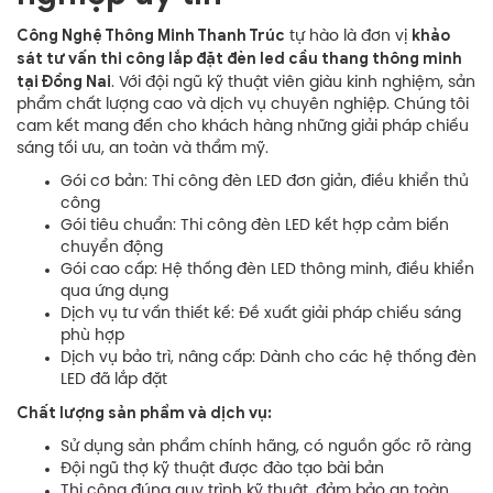
Công Nghệ Thông Minh Thanh Trúc
khảo
tự hào là đơn vị
sát tư vấn thi công lắp đặt đèn led cầu thang thông minh
tại Đồng Nai
. Với đội ngũ kỹ thuật viên giàu kinh nghiệm, sản
phẩm chất lượng cao và dịch vụ chuyên nghiệp. Chúng tôi
cam kết mang đến cho khách hàng những giải pháp chiếu
sáng tối ưu, an toàn và thẩm mỹ.
Gói cơ bản: Thi công đèn LED đơn giản, điều khiển thủ
công
Gói tiêu chuẩn: Thi công đèn LED kết hợp cảm biến
chuyển động
Gói cao cấp: Hệ thống đèn LED thông minh, điều khiển
qua ứng dụng
Dịch vụ tư vấn thiết kế: Đề xuất giải pháp chiếu sáng
phù hợp
Dịch vụ bảo trì, nâng cấp: Dành cho các hệ thống đèn
LED đã lắp đặt
Chất lượng sản phẩm và dịch vụ:
Sử dụng sản phẩm chính hãng, có nguồn gốc rõ ràng
Đội ngũ thợ kỹ thuật được đào tạo bài bản
Thi công đúng quy trình kỹ thuật, đảm bảo an toàn