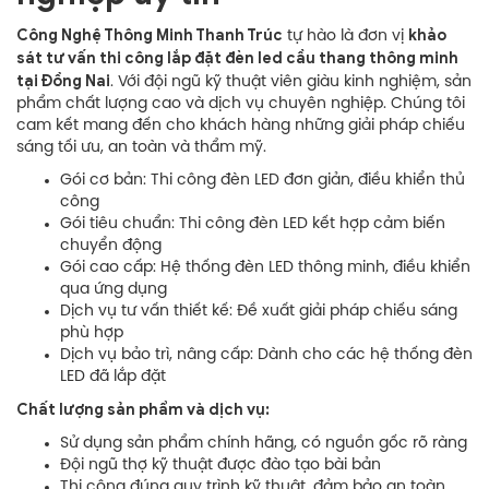
Công Nghệ Thông Minh Thanh Trúc
khảo
tự hào là đơn vị
sát tư vấn thi công lắp đặt đèn led cầu thang thông minh
tại Đồng Nai
. Với đội ngũ kỹ thuật viên giàu kinh nghiệm, sản
phẩm chất lượng cao và dịch vụ chuyên nghiệp. Chúng tôi
cam kết mang đến cho khách hàng những giải pháp chiếu
sáng tối ưu, an toàn và thẩm mỹ.
Gói cơ bản: Thi công đèn LED đơn giản, điều khiển thủ
công
Gói tiêu chuẩn: Thi công đèn LED kết hợp cảm biến
chuyển động
Gói cao cấp: Hệ thống đèn LED thông minh, điều khiển
qua ứng dụng
Dịch vụ tư vấn thiết kế: Đề xuất giải pháp chiếu sáng
phù hợp
Dịch vụ bảo trì, nâng cấp: Dành cho các hệ thống đèn
LED đã lắp đặt
Chất lượng sản phẩm và dịch vụ:
Sử dụng sản phẩm chính hãng, có nguồn gốc rõ ràng
Đội ngũ thợ kỹ thuật được đào tạo bài bản
Thi công đúng quy trình kỹ thuật, đảm bảo an toàn