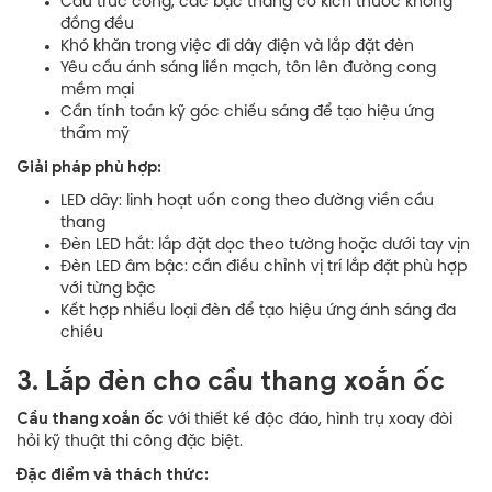
Cấu trúc cong, các bậc thang có kích thước không
đồng đều
Khó khăn trong việc đi dây điện và lắp đặt đèn
Yêu cầu ánh sáng liền mạch, tôn lên đường cong
mềm mại
Cần tính toán kỹ góc chiếu sáng để tạo hiệu ứng
thẩm mỹ
Giải pháp phù hợp:
LED dây: linh hoạt uốn cong theo đường viền cầu
thang
Đèn LED hắt: lắp đặt dọc theo tường hoặc dưới tay vịn
Đèn LED âm bậc: cần điều chỉnh vị trí lắp đặt phù hợp
với từng bậc
Kết hợp nhiều loại đèn để tạo hiệu ứng ánh sáng đa
chiều
3. Lắp đèn cho cầu thang xoắn ốc
Cầu thang xoắn ốc
với thiết kế độc đáo, hình trụ xoay đòi
hỏi kỹ thuật thi công đặc biệt.
Đặc điểm và thách thức: