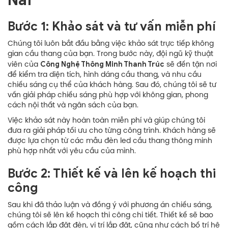
Bước 1: Khảo sát và tư vấn miễn phí
Chúng tôi luôn bắt đầu bằng việc khảo sát trực tiếp không
gian cầu thang của bạn. Trong bước này, đội ngũ kỹ thuật
Công Nghệ Thông Minh Thanh Trúc
viên của
sẽ đến tận nơi
để kiểm tra diện tích, hình dáng cầu thang, và nhu cầu
chiếu sáng cụ thể của khách hàng. Sau đó, chúng tôi sẽ tư
vấn giải pháp chiếu sáng phù hợp với không gian, phong
cách nội thất và ngân sách của bạn.
Việc khảo sát này hoàn toàn miễn phí và giúp chúng tôi
đưa ra giải pháp tối ưu cho từng công trình. Khách hàng sẽ
được lựa chọn từ các mẫu đèn led cầu thang thông minh
phù hợp nhất với yêu cầu của mình.
Bước 2: Thiết kế và lên kế hoạch thi
công
Sau khi đã thảo luận và đồng ý với phương án chiếu sáng,
chúng tôi sẽ lên kế hoạch thi công chi tiết. Thiết kế sẽ bao
gồm cách lắp đặt đèn, vị trí lắp đặt, cũng như cách bố trí hệ