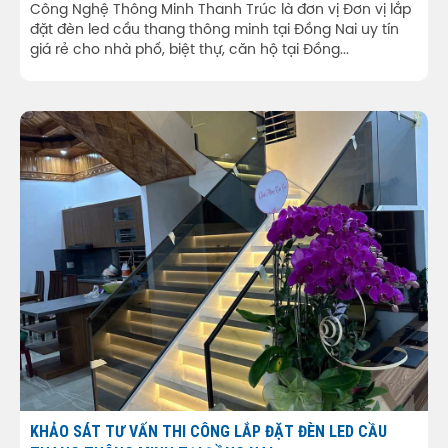
Công Nghệ Thông Minh Thanh Trúc là đơn vị Đơn vị lắp
đặt đèn led cầu thang thông minh tại Đồng Nai uy tín
giá rẻ cho nhà phố, biệt thự, căn hộ tại Đồng...
KHẢO SÁT TƯ VẤN THI CÔNG LẮP ĐẶT ĐÈN LED CẦU