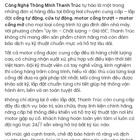
Công Nghệ Thông Minh Thanh Trúc
tự hào là một trong
những đơn vị hàng đầu tại Đồng Nai chuyên cung cấp – lắp
cổng tự động, cửa tự động, motor cổng trượt – motor
đặt
cổng mở
cho mọi loại công trình từ gia đình đến nhà máy.
Với phương châm "Uy tín – Chất lượng – Giá tốt", Thanh Trúc
không chỉ mang đến sản phẩm chính hãng mà còn đảm
bảo dịch vụ kỹ thuật chuẩn mực và hỗ trợ lâu dài.
Tất cả motor cổng được cung cấp đều là hàng chất lượng
cao, có chứng nhận xuất xứ, phù hợp với điều kiện thời tiết
Việt Nam. Đội kỹ thuật viên có tay nghề vững, kinh nghiệm
thi công hàng trăm công trình, hiểu rõ đặc thù của từng loại
cổng để đưa ra giải pháp tốt nhất. Mỗi công trình đều được
khảo sát kỹ, lắp đặt chuẩn từng chi tiết giúp hệ thống vận
hành êm, bền và an toàn tuyệt đối.
Không chỉ dừng lại ở việc lắp đặt, Thanh Trúc còn cung cấp
đầy đủ dịch vụ: bảo trì, sửa chữa, thay linh kiện chính hãng,
nâng cấp hệ thống điều khiển và hỗ trợ kỹ thuật tận nơi khi
motor gặp sự cố. Khách hàng hoàn toàn yên tâm vì luôn có
đội ngũ trực 24/7 sẵn sàng hỗ trợ bất kỳ lúc nào.
Với mức giá cạnh tranh, chế độ bảo hành rõ ràng và dịch