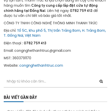
vụ tận tâm, Thanh Trúc là lựa chọn đáng tin cậy cho khách
Công ty cung cấp lắp đặt cửa tự động
hàng muốn tìm
chính hãng tại Đồng Nai
0782 759 413
. Liên hệ ngay
để
được tư vấn chi tiết và báo giá tốt nhất.
CÔNG TY TNHH CÔNG NGHỆ THÔNG MINH THANH TRÚC
Địa chỉ:
Tổ 5C, khu phố 5, Thị trấn Trảng Bom, H. Trảng Bom,
T. Đồng Nai, Việt Nam
0782 759 413
Điện thoại :
Email: congnghethanhtruc@gmail.com
MST: 3603791170
Website:
congnghethanhtruc.com
BÀI VIẾT GẦN ĐÂY