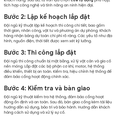
cửa tự động
khách hàng. Sau đó, tư vấn lựa chọn
phù hợp,
tích hợp công nghệ và tính năng an ninh hiện đại.
Bước 2: Lập kế hoạch lắp đặt
Đội ngũ kỹ thuật lập kế hoạch thi công chi tiết, bao gồm
thời gian, nhân công, vật tư và phương án dự phòng. Khách
hàng nhận bảng dự toán chi phí rõ ràng. Các yếu tố như địa
hình, nguồn điện, thời tiết được xem xét kỹ lưỡng.
Bước 3: Thi công lắp đặt
Đội ngũ thi công chuẩn bị mặt bằng, xử lý vật cản và gia cố
nền móng. Lắp đặt các bộ phận cơ khí, motor, hệ thống
điều khiển, thiết bị an toàn. Kiểm tra, hiệu chỉnh hệ thống để
đảm bảo cổng hoạt động chính xác.
Bước 4: Kiểm tra và bàn giao
Đội ngũ kỹ thuật kiểm tra hệ thống, đảm bảo cổng hoạt
động ổn định và an toàn. Sau đó, bàn giao cổng kèm tài liệu
hướng dẫn sử dụng, bảo trì và bảo hành. Hướng dẫn khách
hàng cách sử dụng và xử lý sự cố.