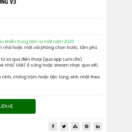
ÙNG V3
ều khiển trung tâm ra mắt năm 2020
ăn nhà hoặc một vài phòng chọn trước, tầm phủ
e từ xa qua điện thoại (qua app Lumi Life)
hẻ nhớ/ USB/ ổ cứng hoặc stream nhạc qua wifi,
ninh, chống trộm hoặc tiệc tùng, sinh nhật theo
LIÊN HỆ