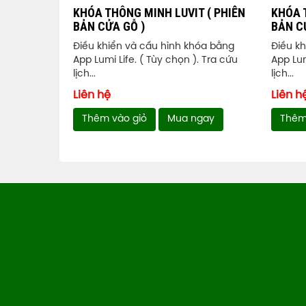
KHÓA THÔNG MINH LUVIT ( PHIÊN
KHÓA 
BẢN CỬA GỖ )
BẢN C
Điều khiển và cấu hình khóa bằng
Điều k
App Lumi Life. ( Tùy chọn ). Tra cứu
App Lum
lịch...
lịch...
Liên hệ
Liên h
Thêm vào giỏ
Mua ngay
Thêm