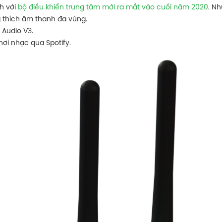
ch với
bộ điều khiển trung tâm mới ra mắt vào cuối năm 2020
. N
g thích âm thanh đa vùng.
i Audio V3.
chơi nhạc qua Spotify.