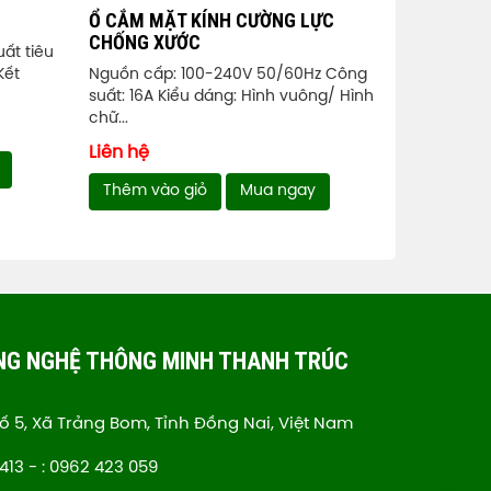
Ổ CẮM MẶT KÍNH CƯỜNG LỰC
CHỐNG XƯỚC
ất tiêu
Kết
Nguồn cấp: 100-240V 50/60Hz Công
suất: 16A Kiểu dáng: Hình vuông/ Hình
chữ...
Liên hệ
Thêm vào giỏ
Mua ngay
NG NGHỆ THÔNG MINH THANH TRÚC
hố 5, Xã Trảng Bom, Tỉnh Đồng Nai, Việt Nam
413 - : 0962 423 059