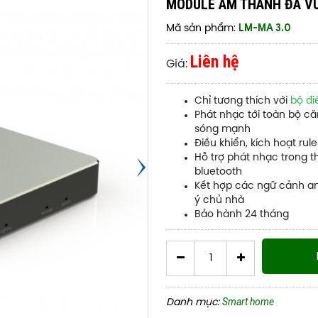
MODULE ÂM THANH ĐA V
LM-MA 3.0
Mã sản phẩm:
Liên hệ
Giá:
Chỉ tương thích với
bộ đi
Phát nhạc tới toàn bộ c
sóng mạnh
Điều khiển, kích hoạt rul
Hỗ trợ phát nhạc trong t
bluetooth
Kết hợp các ngữ cảnh an 
ý chủ nhà
Bảo hành 24 tháng
Smart home
Danh mục: