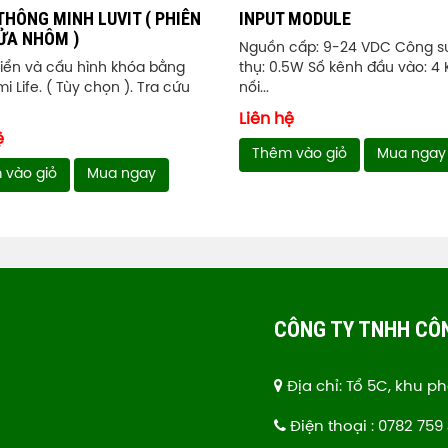
THÔNG MINH LUVIT ( PHIÊN
INPUT MODULE
ỬA NHÔM )
Nguồn cấp: 9-24 VDC Công su
hiển và cấu hình khóa bằng
thụ: 0.5W Số kênh đầu vào: 4 
i Life. ( Tùy chọn ). Tra cứu
nối...
Liên hệ
ệ
Thêm vào giỏ
Mua ngay
 vào giỏ
Mua ngay
CÔNG TY TNHH CÔ
Địa chỉ: Tổ 5C, khu p
Điện thoại : 0782 759 